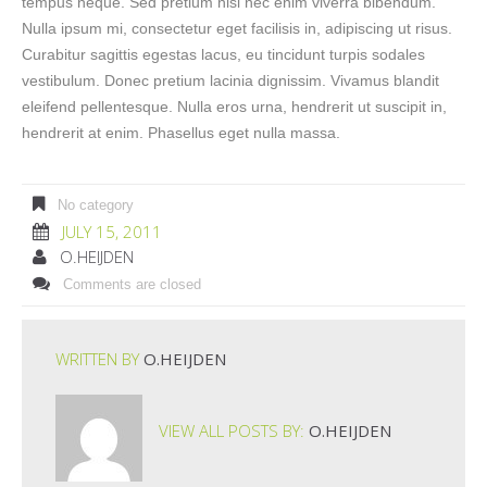
tempus neque. Sed pretium nisl nec enim viverra bibendum.
Nulla ipsum mi, consectetur eget facilisis in, adipiscing ut risus.
Curabitur sagittis egestas lacus, eu tincidunt turpis sodales
vestibulum. Donec pretium lacinia dignissim. Vivamus blandit
eleifend pellentesque. Nulla eros urna, hendrerit ut suscipit in,
hendrerit at enim. Phasellus eget nulla massa.
No category
JULY 15, 2011
O.HEIJDEN
Comments are closed
WRITTEN BY
O.HEIJDEN
VIEW ALL POSTS BY:
O.HEIJDEN