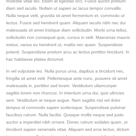
molestie vitae leo. Etiam at egestas orci. Fusce auctor pretium
diam sed iaculis. Nullam ut sapien ac lacus tempor convallis.
Nulla neque velit, gravida sit amet fermentum et, commodo ut
lectus. Fusce sed hendrerit quam. Aliquam iaculis nibh nec dui
malesuada sit amet tristique diam sollicitudin. Morbi urna tellus,
sollicitudin non consequat quis, cursus in velit. Maecenas mauris
metus, varius eu hendrerit ut, mattis nec quam. Suspendisse
potenti. Suspendisse pretium arcu ac lectus porttitor tincidunt. In
hac habitasse platea dictumst.
In vel vulputate leo. Nulla purus urna, dapibus a tincidunt nec,
fringilla sit amet velit. Pellentesque ante nunc, posuere sit amet
malesuada in, porttitor sed lorem. Vestibulum ullamcorper
sagittis lorem non rhoncus. In interdum urna dui, quis ultricies
sem. Vestibulum at neque augue. Nam sagittis nisl vel dolor
tempus id commodo sapien scelerisque. Suspendisse pulvinar
faucibus rutrum. Nulla facilisi. Quisque mollis neque sed justo
auctor a imperdiet nibh ornare. Donec rutrum sodales quam, ut
tincidunt sapien venenatis vitae. Aliquam sed eros lectus, dictum