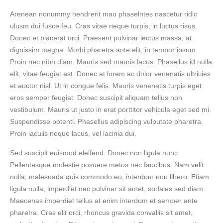
Arenean nonummy hendrerit mau phaselntes nascetur ridic
ulusm dui fusce feu. Cras vitae neque turpis, in luctus risus.
Donec et placerat orci. Praesent pulvinar lectus massa, at
dignissim magna. Morbi pharetra ante elit, in tempor ipsum.
Proin nec nibh diam. Mauris sed mauris lacus. Phasellus id nulla
elit, vitae feugiat est. Donec at lorem ac dolor venenatis ultricies
et auctor nisl. Ut in congue felis. Mauris venenatis turpis eget
eros semper feugiat. Donec suscipit aliquam tellus non
vestibulum. Mauris ut justo in erat porttitor vehicula eget sed mi.
Suspendisse potenti. Phasellus adipiscing vulputate pharetra.
Proin iaculis neque lacus, vel lacinia dui.
Sed suscipit euismod eleifend. Donec non ligula nunc.
Pellentesque molestie posuere metus nec faucibus. Nam velit
nulla, malesuada quis commodo eu, interdum non libero. Etiam
ligula nulla, imperdiet nec pulvinar sit amet, sodales sed diam.
Maecenas imperdiet tellus at enim interdum et semper ante
pharetra. Cras elit orci, rhoncus gravida convallis sit amet,