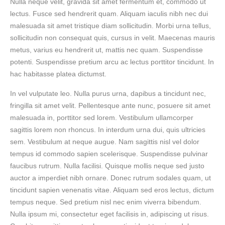
Nulla neque velit, gravida sit amet fermentum et, commodo ut
lectus. Fusce sed hendrerit quam. Aliquam iaculis nibh nec dui
malesuada sit amet tristique diam sollicitudin. Morbi urna tellus,
sollicitudin non consequat quis, cursus in velit. Maecenas mauris
metus, varius eu hendrerit ut, mattis nec quam. Suspendisse
potenti. Suspendisse pretium arcu ac lectus porttitor tincidunt. In
hac habitasse platea dictumst.
In vel vulputate leo. Nulla purus urna, dapibus a tincidunt nec,
fringilla sit amet velit. Pellentesque ante nunc, posuere sit amet
malesuada in, porttitor sed lorem. Vestibulum ullamcorper
sagittis lorem non rhoncus. In interdum urna dui, quis ultricies
sem. Vestibulum at neque augue. Nam sagittis nisl vel dolor
tempus id commodo sapien scelerisque. Suspendisse pulvinar
faucibus rutrum. Nulla facilisi. Quisque mollis neque sed justo
auctor a imperdiet nibh ornare. Donec rutrum sodales quam, ut
tincidunt sapien venenatis vitae. Aliquam sed eros lectus, dictum
tempus neque. Sed pretium nisl nec enim viverra bibendum.
Nulla ipsum mi, consectetur eget facilisis in, adipiscing ut risus.