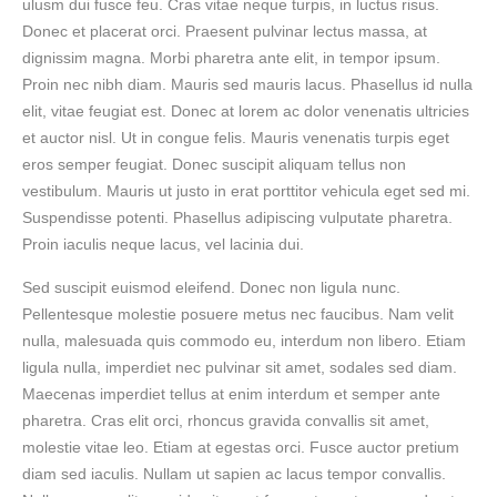
ulusm dui fusce feu. Cras vitae neque turpis, in luctus risus.
Donec et placerat orci. Praesent pulvinar lectus massa, at
dignissim magna. Morbi pharetra ante elit, in tempor ipsum.
Proin nec nibh diam. Mauris sed mauris lacus. Phasellus id nulla
elit, vitae feugiat est. Donec at lorem ac dolor venenatis ultricies
et auctor nisl. Ut in congue felis. Mauris venenatis turpis eget
eros semper feugiat. Donec suscipit aliquam tellus non
vestibulum. Mauris ut justo in erat porttitor vehicula eget sed mi.
Suspendisse potenti. Phasellus adipiscing vulputate pharetra.
Proin iaculis neque lacus, vel lacinia dui.
Sed suscipit euismod eleifend. Donec non ligula nunc.
Pellentesque molestie posuere metus nec faucibus. Nam velit
nulla, malesuada quis commodo eu, interdum non libero. Etiam
ligula nulla, imperdiet nec pulvinar sit amet, sodales sed diam.
Maecenas imperdiet tellus at enim interdum et semper ante
pharetra. Cras elit orci, rhoncus gravida convallis sit amet,
molestie vitae leo. Etiam at egestas orci. Fusce auctor pretium
diam sed iaculis. Nullam ut sapien ac lacus tempor convallis.